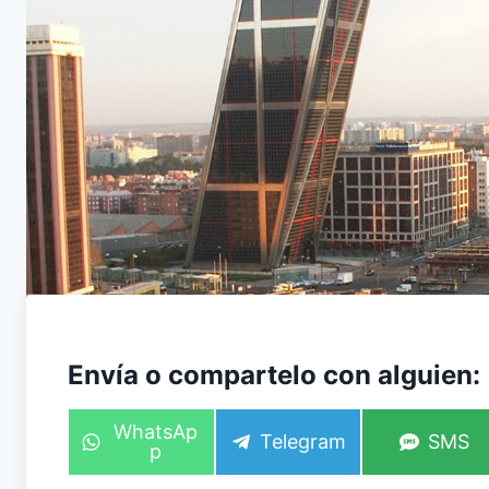
Envía o compartelo con alguien:
C
WhatsAp
C
C
Telegram
SMS
o
p
o
o
m
m
m