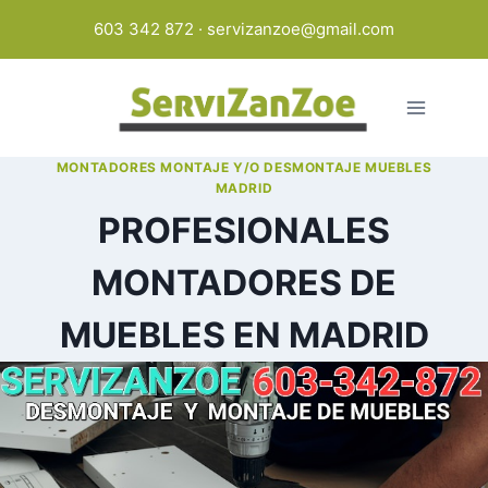
Saltar
603 342 872
·
servizanzoe@gmail.com
al
contenido
MONTADORES MONTAJE Y/O DESMONTAJE MUEBLES
MADRID
PROFESIONALES
MONTADORES DE
MUEBLES EN MADRID